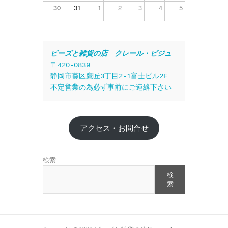
30
31
1
2
3
4
5
ビーズと雑貨の店　クレール・ビジュ
〒420-0839
静岡市葵区鷹匠3丁目2-1富士ビル2F
不定営業の為必ず事前にご連絡下さい
アクセス・お問合せ
検索
検
索