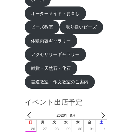
オーダーメイド・お直し
ビーズ教室
取り扱いビーズ
体験内容ギャラリー
アクセサリーギャラリー
雑貨・天然石・化石
書道教室・作文教室のご案内
イベント出店予定
2026年 8月
日
月
火
水
木
金
土
26
27
28
29
30
31
1