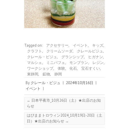
Tagged on:
アクセサリー
,
イベント
,
キッズ
,
クラフト
,
クリームソーダ
,
クレールビジュ
,
クレール・ビジュ
,
グランシップ
,
ヒガナン
,
マルシェ
,
ミニパフェ
,
モンブラン
,
レジン
,
ワークショップ
,
体験
,
化石
,
宝石すくい
,
東静岡
,
鉱物
,
静岡
By
クレール・ビジュ
|
2024年10月16日
|
イベント
|
←
日本平夜市_10月26日（土）★出店のお知
らせ
はぴままトロウィン2024_10月19日-20日（土
日）★出店のお知らせ
→