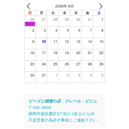
2026年 8月
日
月
火
水
木
金
土
26
27
28
29
30
31
1
ｻｸﾗﾉｷ
2
3
4
5
6
7
8
9
10
11
12
13
14
15
16
17
18
19
20
21
22
23
24
25
26
27
28
29
30
31
1
2
3
4
5
ビーズと雑貨の店　クレール・ビジュ
〒420-0839
静岡市葵区鷹匠3丁目2-1富士ビル2F
不定営業の為必ず事前にご連絡下さい