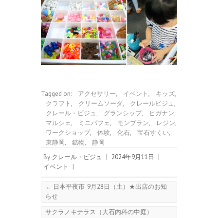
Tagged on:
アクセサリー
,
イベント
,
キッズ
,
クラフト
,
クリームソーダ
,
クレールビジュ
,
クレール・ビジュ
,
グランシップ
,
ヒガナン
,
マルシェ
,
ミニパフェ
,
モンブラン
,
レジン
,
ワークショップ
,
体験
,
化石
,
宝石すくい
,
東静岡
,
鉱物
,
静岡
By
クレール・ビジュ
|
2024年9月11日
|
イベント
|
←
日本平夜市_9月28日（土）★出店のお知
らせ
サクラノキテラス（大石内科の中庭）