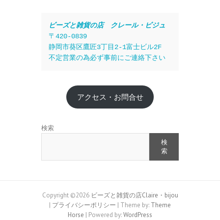
ビーズと雑貨の店　クレール・ビジュ
〒420-0839
静岡市葵区鷹匠3丁目2-1富士ビル2F
不定営業の為必ず事前にご連絡下さい
アクセス・お問合せ
検索
検
索
Copyright ©2026
ビーズと雑貨の店Claire・bijou
|
プライバシーポリシー
| Theme by:
Theme
Horse
| Powered by:
WordPress