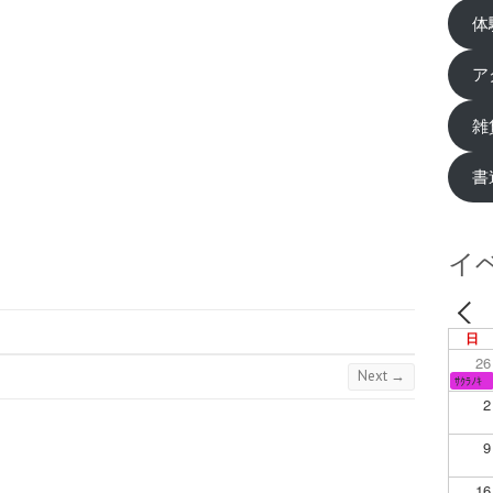
体
ア
雑
書
イ
日
26
Next →
ｻｸﾗﾉｷ
2
9
16