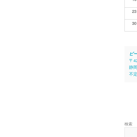
23
30
ビ
〒4
静岡
不
検索