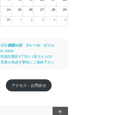
24
25
26
27
28
29
31
1
2
3
4
5
ーズと雑貨の店　クレール・ビジュ
20-0839
市葵区鷹匠3丁目2-1富士ビル2F
定営業の為必ず事前にご連絡下さい
アクセス・お問合せ
検