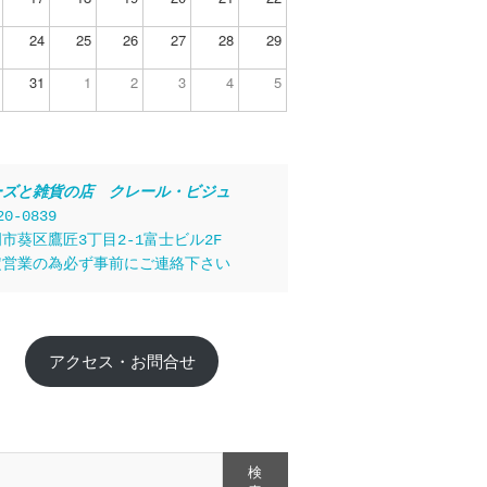
24
25
26
27
28
29
31
1
2
3
4
5
ーズと雑貨の店　クレール・ビジュ
20-0839
市葵区鷹匠3丁目2-1富士ビル2F
定営業の為必ず事前にご連絡下さい
アクセス・お問合せ
検