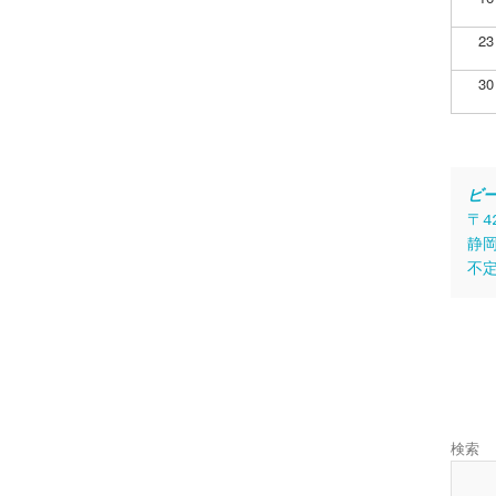
23
30
ビ
〒4
静岡
不
検索