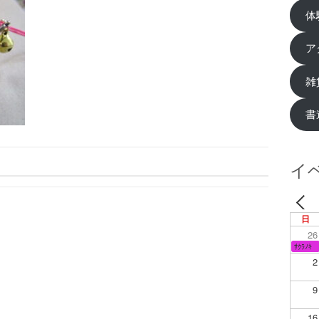
体
ア
雑
書
イ
日
26
ｻｸﾗﾉｷ
2
9
16