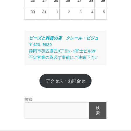
23
24
25
26
27
28
29
30
31
1
2
3
4
5
ビーズと雑貨の店　クレール・ビジュ
〒420-0839
静岡市葵区鷹匠3丁目2-1富士ビル2F
不定営業の為必ず事前にご連絡下さい
アクセス・お問合せ
検索
検
索