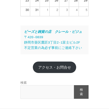
23
24
25
26
27
28
29
30
31
1
2
3
4
5
ビーズと雑貨の店　クレール・ビジュ
〒420-0839
静岡市葵区鷹匠3丁目2-1富士ビル2F
不定営業の為必ず事前にご連絡下さい
アクセス・お問合せ
検索
検
索