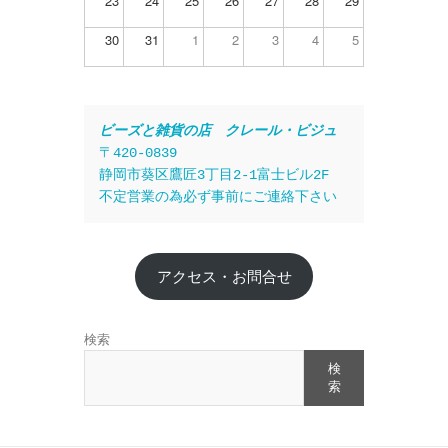
23
24
25
26
27
28
29
30
31
1
2
3
4
5
ビーズと雑貨の店　クレール・ビジュ
〒420-0839
静岡市葵区鷹匠3丁目2-1富士ビル2F
不定営業の為必ず事前にご連絡下さい
アクセス・お問合せ
検索
検
索