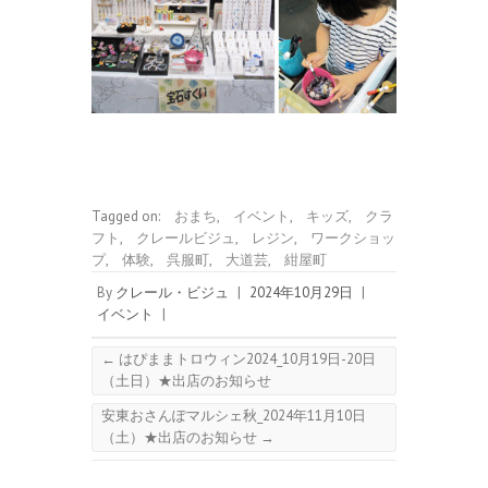
Tagged on:
おまち
,
イベント
,
キッズ
,
クラ
フト
,
クレールビジュ
,
レジン
,
ワークショッ
プ
,
体験
,
呉服町
,
大道芸
,
紺屋町
By
クレール・ビジュ
|
2024年10月29日
|
イベント
|
←
はぴままトロウィン2024_10月19日-20日
（土日）★出店のお知らせ
安東おさんぽマルシェ秋_2024年11月10日
（土）★出店のお知らせ
→