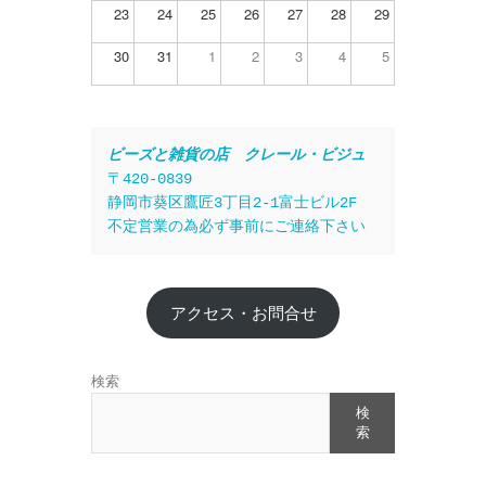
23
24
25
26
27
28
29
30
31
1
2
3
4
5
ビーズと雑貨の店　クレール・ビジュ
〒420-0839
静岡市葵区鷹匠3丁目2-1富士ビル2F
不定営業の為必ず事前にご連絡下さい
アクセス・お問合せ
検索
検
索