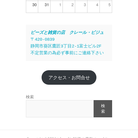
30
31
1
2
3
4
5
ビーズと雑貨の店　クレール・ビジュ
〒420-0839
静岡市葵区鷹匠3丁目2-1富士ビル2F
不定営業の為必ず事前にご連絡下さい
アクセス・お問合せ
検索
検
索