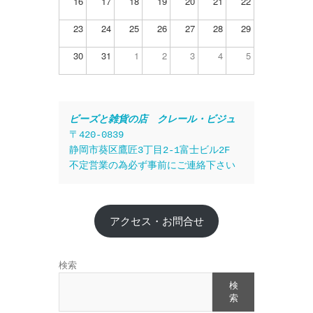
16
17
18
19
20
21
22
23
24
25
26
27
28
29
30
31
1
2
3
4
5
ビーズと雑貨の店　クレール・ビジュ
〒420-0839
静岡市葵区鷹匠3丁目2-1富士ビル2F
不定営業の為必ず事前にご連絡下さい
アクセス・お問合せ
検索
検
索