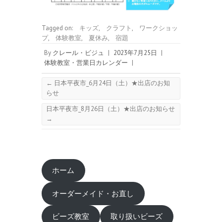
Tagged on:
キッズ
,
クラフト
,
ワークショッ
プ
,
体験教室
,
夏休み
,
宿題
By
クレール・ビジュ
|
2023年7月25日
|
体験教室・営業日カレンダー
|
←
日本平夜市_6月24日（土）★出店のお知
らせ
日本平夜市_8月26日（土）★出店のお知らせ
→
ホーム
オーダーメイド・お直し
ビーズ教室
取り扱いビーズ