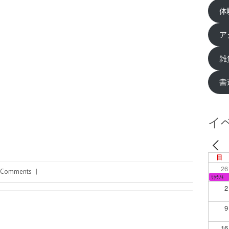
体
ア
雑
書
イ
日
26
 Comments
|
ｻｸﾗﾉｷ
2
9
16