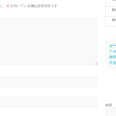
ん。
※
が付いている欄は必須項目です
23
30
ビ
〒4
静岡
不
検索