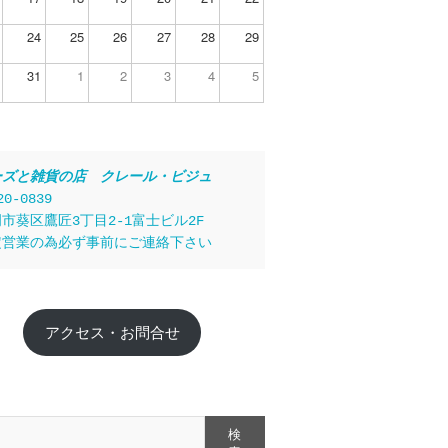
24
25
26
27
28
29
31
1
2
3
4
5
ーズと雑貨の店　クレール・ビジュ
20-0839
市葵区鷹匠3丁目2-1富士ビル2F
定営業の為必ず事前にご連絡下さい
アクセス・お問合せ
検