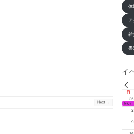
体
ア
雑
書
イ
日
26
Next →
ｻｸﾗﾉｷ
2
9
16