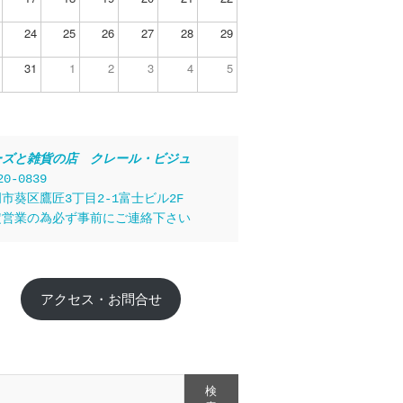
24
25
26
27
28
29
31
1
2
3
4
5
ーズと雑貨の店　クレール・ビジュ
20-0839
市葵区鷹匠3丁目2-1富士ビル2F
定営業の為必ず事前にご連絡下さい
アクセス・お問合せ
検