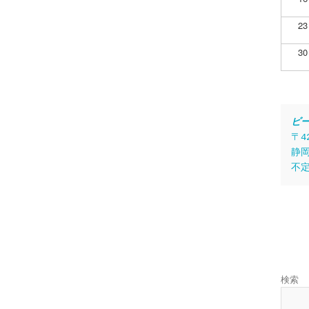
23
30
ビ
〒4
静岡
不
検索