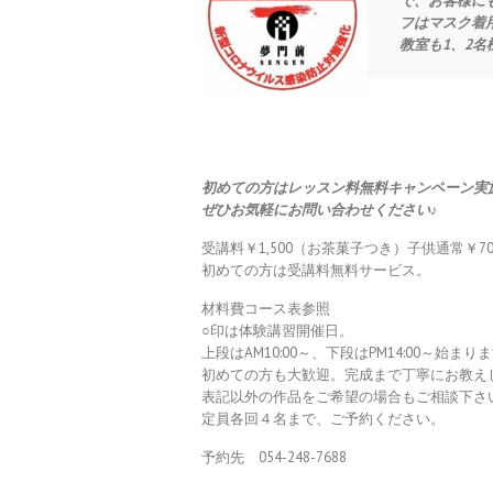
で、お客様に
フはマスク着
教室も1、2
初めての方はレッスン料無料キャンペーン実
ぜひお気軽にお問い合わせください♪
受講料￥1,500（お茶菓子つき）子供通常￥70
初めての方は受講料無料サービス。
材料費コース表参照
○印は体験講習開催日。
上段はAM10:00～、下段はPM14:00～始まり
初めての方も大歓迎。完成まで丁寧にお教え
表記以外の作品をご希望の場合もご相談下さ
定員各回４名まで、ご予約ください。
予約先 054-248-7688