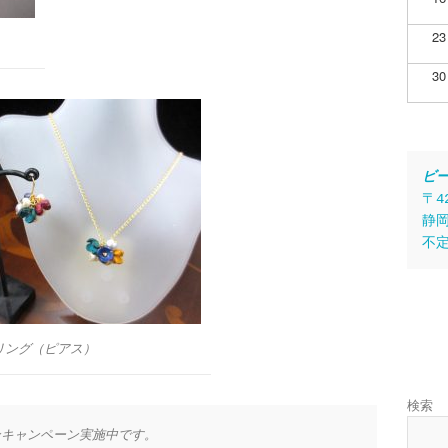
23
30
ビ
〒4
静岡
不
リング（ピアス）
検索
ンキャンペーン実施中です。