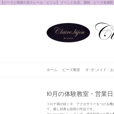
【ビーズと雑貨の店クレール・ビジュ】 イベント出店、講師、ビーズ各種
ホーム
ビーズ教室
オｰダｰメイド・
10月の体験教室・営業日_
コロナ禍が続く今、アクセサリーをつける機
て、癒し効果も抜群の作品です。