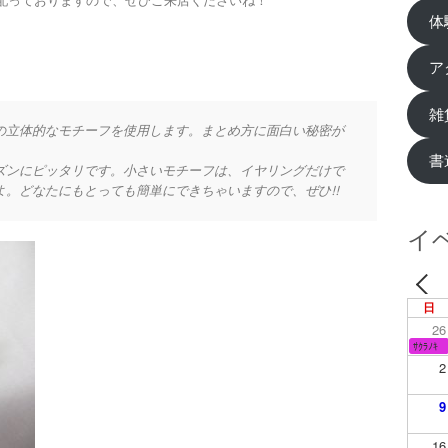
配っておりますので、ぜひご来店くださいね！
体
ア
雑
の立体的なモチーフを使用します。まとめ方に面白い秘密が
書
ズンにピッタリです。小さいモチーフは、イヤリングだけで
。どなたにもとっても簡単にできちゃいますので、ぜひ!!
イ
日
26
ｻｸﾗﾉｷ
2
9
16