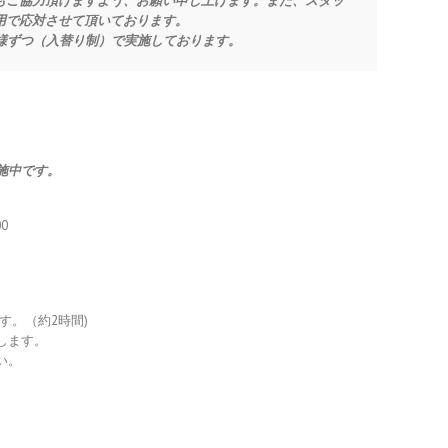
もご協力頂けますよう、お願い申し上げます。また、スタッ
用で応対させて頂いております。
名様ずつ（入替り制）で実施しております。
施中です。
0
ます。（約2時間)
します。
い。