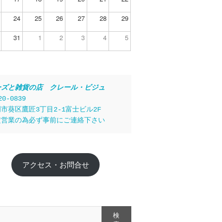
24
25
26
27
28
29
31
1
2
3
4
5
ーズと雑貨の店　クレール・ビジュ
20-0839
市葵区鷹匠3丁目2-1富士ビル2F
定営業の為必ず事前にご連絡下さい
アクセス・お問合せ
検