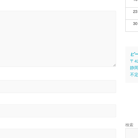
23
30
ビ
〒4
静岡
不
検索