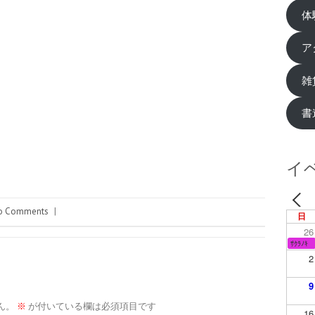
体
ア
雑
書
イ
o Comments
|
日
26
ｻｸﾗﾉｷ
2
9
ん。
※
が付いている欄は必須項目です
16