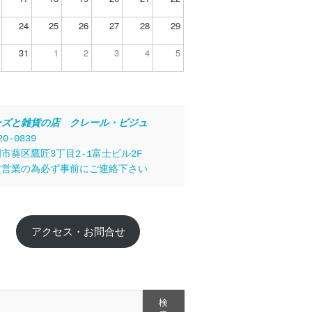
24
25
26
27
28
29
31
1
2
3
4
5
ーズと雑貨の店　クレール・ビジュ
20-0839
市葵区鷹匠3丁目2-1富士ビル2F
定営業の為必ず事前にご連絡下さい
アクセス・お問合せ
検