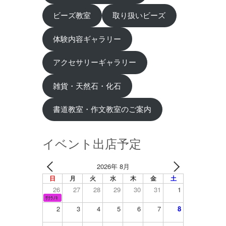
ビーズ教室
取り扱いビーズ
体験内容ギャラリー
アクセサリーギャラリー
雑貨・天然石・化石
書道教室・作文教室のご案内
イベント出店予定
2026年 8月
日
月
火
水
木
金
土
26
27
28
29
30
31
1
ｻｸﾗﾉｷ
2
3
4
5
6
7
8