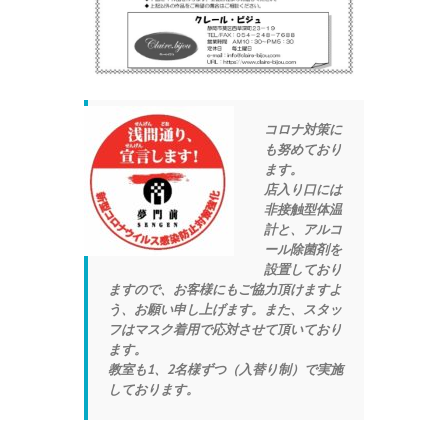
コロナ対策に
も努めており
ます。
店入り口には
非接触型体温
計と、アルコ
ール除菌剤を
設置しており
ますので、お客様にもご協力頂けますよ
う、お願い申し上げます。また、スタッ
フはマスク着用で応対させて頂いており
ます。
教室も1、2名様ずつ（入替り制）で実施
しております。