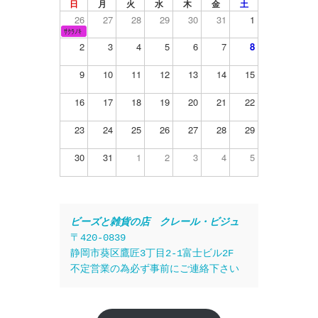
日
月
火
水
木
金
土
26
27
28
29
30
31
1
ｻｸﾗﾉｷ
2
3
4
5
6
7
8
9
10
11
12
13
14
15
16
17
18
19
20
21
22
23
24
25
26
27
28
29
30
31
1
2
3
4
5
ビーズと雑貨の店　クレール・ビジュ
〒420-0839
静岡市葵区鷹匠3丁目2-1富士ビル2F
不定営業の為必ず事前にご連絡下さい