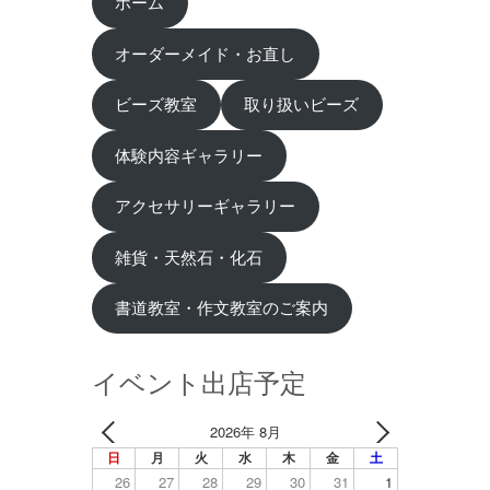
ホーム
オーダーメイド・お直し
ビーズ教室
取り扱いビーズ
体験内容ギャラリー
アクセサリーギャラリー
雑貨・天然石・化石
書道教室・作文教室のご案内
イベント出店予定
2026年 8月
日
月
火
水
木
金
土
26
27
28
29
30
31
1