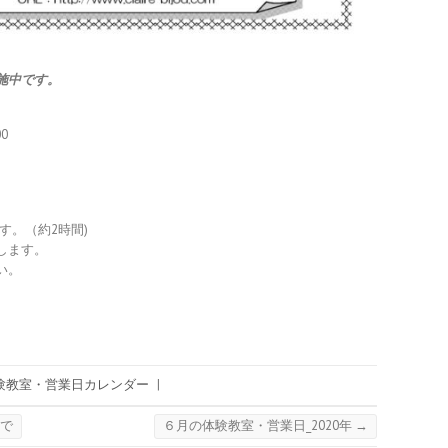
施中です。
0
ます。（約2時間)
します。
い。
験教室・営業日カレンダー
|
まで
６月の体験教室・営業日_2020年
→