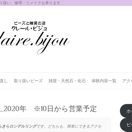
取り扱い、修理・リメイクも承ります
お直し
取り扱いビーズ
雑貨・天然石・化石
体験内容一覧
アク
2020年 ※10日から営業予定
ホ
ビ
らきらロンデルリング
です。どちらも、簡単にできるアクセ