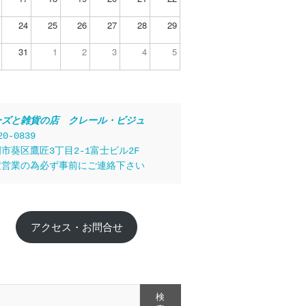
24
25
26
27
28
29
31
1
2
3
4
5
ーズと雑貨の店　クレール・ビジュ
20-0839
市葵区鷹匠3丁目2-1富士ビル2F
定営業の為必ず事前にご連絡下さい
アクセス・お問合せ
検