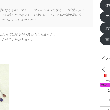
体
配りながらの、マンツーマンレッスンですが、ご希望の方に
してお渡しができます。お家にいらっしゃる時間が長い今、
ア
にチャレンジしませんか？
雑
況によっては変更があるかもしれません。
書
せさせていただきます。
イ
日
26
ｻｸﾗﾉｷ
2
9
16