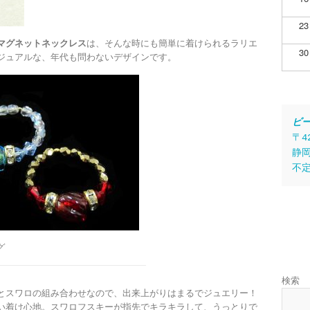
23
マグネットネックレス
は、そんな時にも簡単に着けられるラリエ
30
ジュアルな、年代も問わないデザインです。
ビ
〒4
静岡
不
グ
検索
とスワロの組み合わせなので、出来上がりはまるでジュエリー！
い着け心地。スワロフスキーが指先でキラキラして、うっとりで