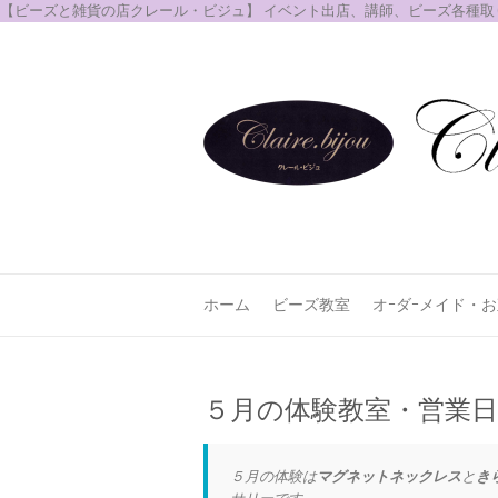
【ビーズと雑貨の店クレール・ビジュ】 イベント出店、講師、ビーズ各種
ホーム
ビーズ教室
オｰダｰメイド・
５月の体験教室・営業日_
５月の体験は
マグネットネックレス
と
き