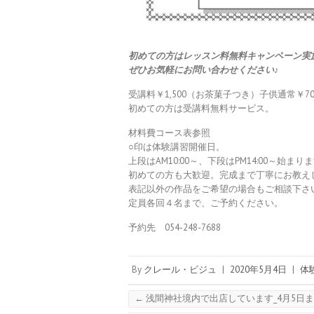
初めての方はレッスン料無料キャンペーン実
ぜひお気軽にお問い合わせください♪
受講料￥1,500（お茶菓子つき）子供通常￥70
初めての方は受講料無料サービス。
材料費コース表参照
○印は体験講習開催日。
上段はAM10:00～、下段はPM14:00～始まり
初めての方も大歓迎。完成まで丁寧にお教え
表記以外の作品をご希望の場合もご相談下さ
定員各回４名まで、ご予約ください。
予約先 054-248-7688
By
クレール・ビジュ
|
2020年5月4日
|
体
←
浅間神社境内で出店しています_4月5日