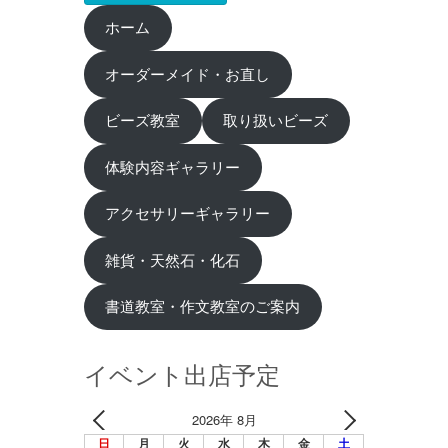
ホーム
オーダーメイド・お直し
ビーズ教室
取り扱いビーズ
体験内容ギャラリー
アクセサリーギャラリー
雑貨・天然石・化石
書道教室・作文教室のご案内
イベント出店予定
2026年 8月
日
月
火
水
木
金
土