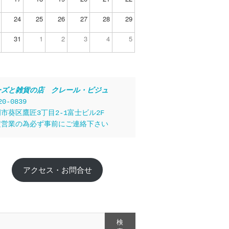
24
25
26
27
28
29
31
1
2
3
4
5
ーズと雑貨の店　クレール・ビジュ
20-0839
市葵区鷹匠3丁目2-1富士ビル2F
定営業の為必ず事前にご連絡下さい
アクセス・お問合せ
検