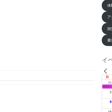
体
ア
雑
書
イ
日
26
ｻｸﾗﾉｷ
2
9
16