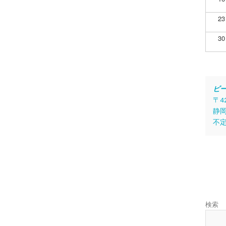
23
30
ビ
〒4
静岡
不
検索