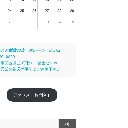
24
25
26
27
28
29
31
1
2
3
4
5
ーズと雑貨の店　クレール・ビジュ
20-0839
市葵区鷹匠3丁目2-1富士ビル2F
定営業の為必ず事前にご連絡下さい
アクセス・お問合せ
検