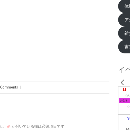
体
ア
雑
書
イ
 Comments
|
日
26
ｻｸﾗﾉｷ
2
9
ん。
※
が付いている欄は必須項目です
16