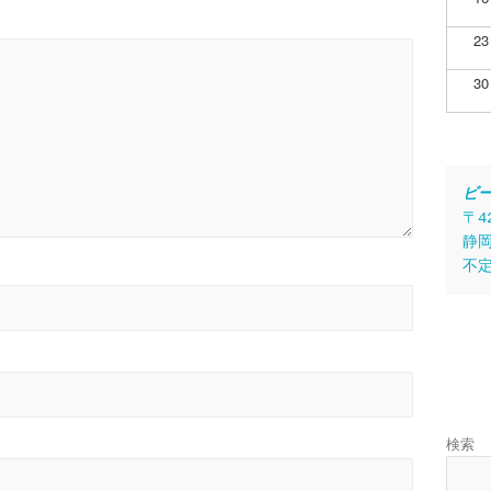
23
30
ビ
〒4
静岡
不
検索