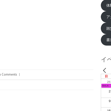
体
ア
雑
書
イ
o Comments
|
日
26
ｻｸﾗﾉｷ
2
9
16