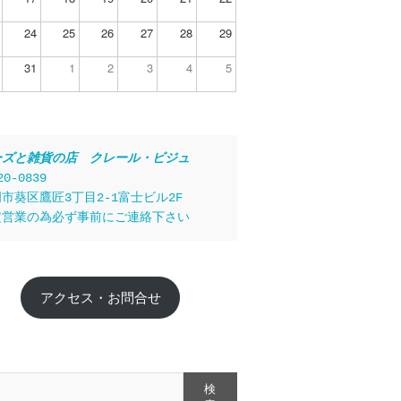
24
25
26
27
28
29
31
1
2
3
4
5
ーズと雑貨の店　クレール・ビジュ
20-0839
市葵区鷹匠3丁目2-1富士ビル2F
定営業の為必ず事前にご連絡下さい
アクセス・お問合せ
検