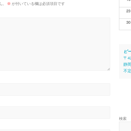
ん。
※
が付いている欄は必須項目です
23
30
ビ
〒4
静岡
不
検索