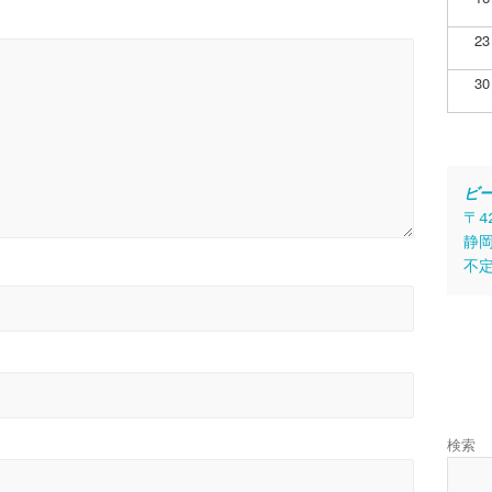
23
30
ビ
〒4
静岡
不
検索