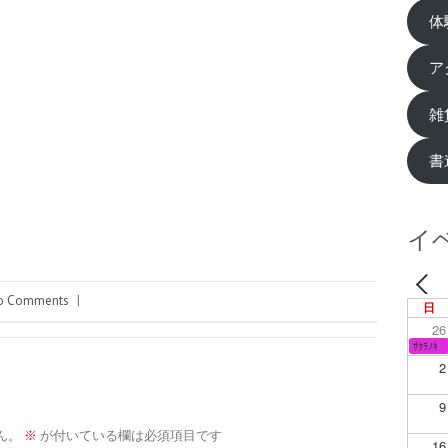
体
ア
雑
書
イ
o Comments
|
日
26
ｻｸﾗﾉｷ
2
9
ん。
※
が付いている欄は必須項目です
16