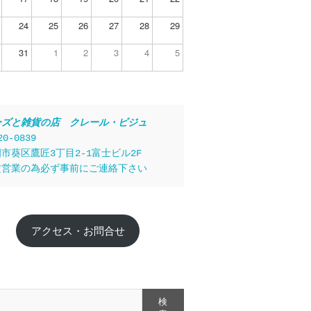
24
25
26
27
28
29
31
1
2
3
4
5
ーズと雑貨の店　クレール・ビジュ
20-0839
市葵区鷹匠3丁目2-1富士ビル2F
定営業の為必ず事前にご連絡下さい
アクセス・お問合せ
検