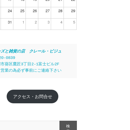
24
25
26
27
28
29
31
1
2
3
4
5
ーズと雑貨の店　クレール・ビジュ
20-0839
市葵区鷹匠3丁目2-1富士ビル2F
定営業の為必ず事前にご連絡下さい
アクセス・お問合せ
検