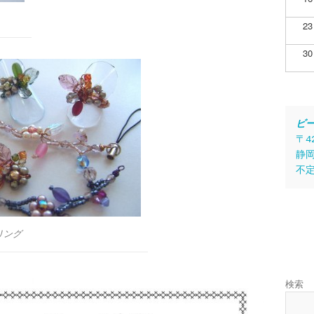
23
30
ビ
〒4
静岡
不
リング
検索