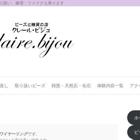
取り扱い、修理・リメイクも承ります
お直し
取り扱いビーズ
雑貨・天然石・化石
体験内容一覧
アク
ホ
ビ
ワイヤーリング
です。