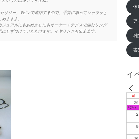
ヤという方は多いですよね。
体
セサリー。9ピンで連結するので、手首に添ってシャラッと
しめますよ。
ア
カジュアルにもおめかしにもオーケー！テグスで編むリング
気にせずつけていただけます。イヤリングも出来ます。
雑
書
イ
日
26
ｻｸﾗﾉｷ
2
9
16