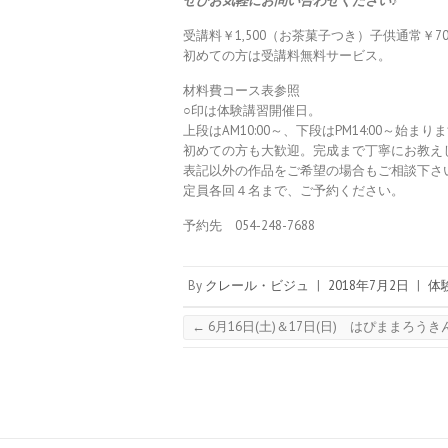
ぜひお気軽にお問い合わせください♪
受講料￥1,500（お茶菓子つき）子供通常￥70
初めての方は受講料無料サービス。
材料費コース表参照
○印は体験講習開催日。
上段はAM10:00～、下段はPM14:00～始まり
初めての方も大歓迎。完成まで丁寧にお教え
表記以外の作品をご希望の場合もご相談下さ
定員各回４名まで、ご予約ください。
予約先 054-248-7688
By
クレール・ビジュ
|
2018年7月2日
|
体
←
6月16日(土)＆17日(日) はぴままろう