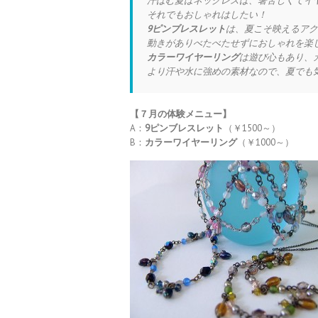
汗ばむ夏はネックレスは、暑苦しくてイ
それでもおしゃれはしたい！
9ピンブレスレット
は、夏こそ映えるアク
動きがありべたべたせずにおしゃれを楽
カラーワイヤーリング
は遊び心もあり、
より汗や水に強めの素材なので、夏でも
【７
月の体験メニュー】
A：
9ピンブレスレット
（￥1500～）
B：
カラーワイヤーリング
（￥1000～）