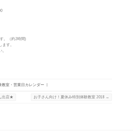
0
ます。（約2時間)
します。
い。
験教室・営業日カレンダー
|
きん出店★
お子さん向け！夏休み特別体験教室 2018
→