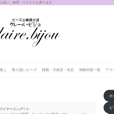
取り扱い、修理・リメイクも承ります
お直し
取り扱いビーズ
雑貨・天然石・化石
体験内容一覧
アク
ホ
ビ
ワイヤーリング
です。