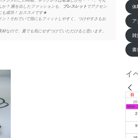
ジメジメのこの時期、ネックレスは敬遠しがち・・・。そん
体
んか？ 腕を出したファッションも、
ブレスレット
でアクセン
も成功！ おススメです★
イン！それでいて指にもフィットしやすく、つけやすさもお
ア
素材なので、夏でも気にせずつけていただけると思います。
雑
書
イ
日
26
ｻｸﾗﾉｷ
2
9
16