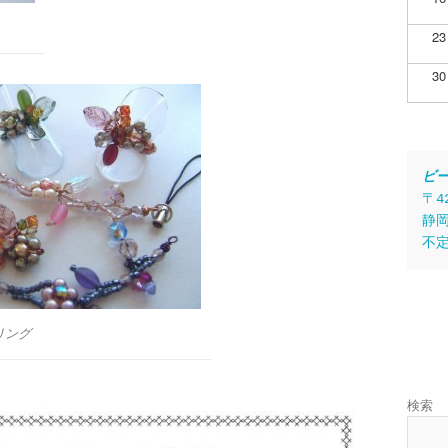
23
30
ビ
〒4
静岡
不
リング
検索