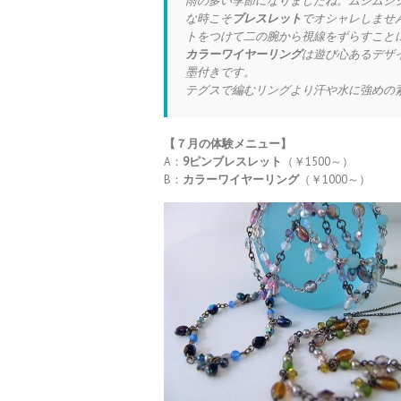
雨の多い季節になりましたね。ムシムシ
な時こそ
ブレスレット
でオシャレしませ
トをつけて二の腕から視線をずらすことに
カラーワイヤーリング
は遊び心あるデザ
墨付きです。
テグスで編むリングより汗や水に強めの
【７
月の体験メニュー】
A：
9ピンブレスレット
（￥1500～）
B：
カラーワイヤーリング
（￥1000～）