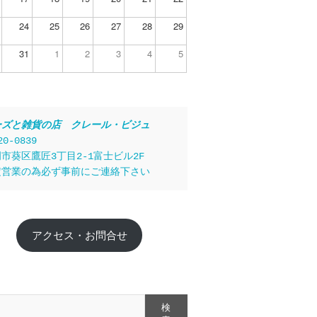
24
25
26
27
28
29
31
1
2
3
4
5
ーズと雑貨の店　クレール・ビジュ
20-0839
市葵区鷹匠3丁目2-1富士ビル2F
定営業の為必ず事前にご連絡下さい
アクセス・お問合せ
検