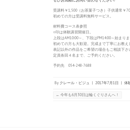
ぜひお気軽にお問い合わせください♪
受講料￥1,500（お茶菓子つき）子供通常￥70
初めての方は受講料無料サービス。
材料費コース表参照
○印は体験講習開催日。
上段はAM10:00～、下段はPM14:00～始まり
初めての方も大歓迎。完成まで丁寧にお教え
表記以外の作品をご希望の場合もご相談下さ
定員各回４名まで、ご予約ください。
予約先 054-248-7688
By
クレール・ビジュ
|
2017年7月1日
|
体
←
今年も6月30日は輪くぐりさんへ！