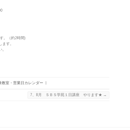
0
ます。（約2時間)
します。
い。
験教室・営業日カレンダー
|
7、8月 ＳＢＳ学苑１日講座 やります★
→