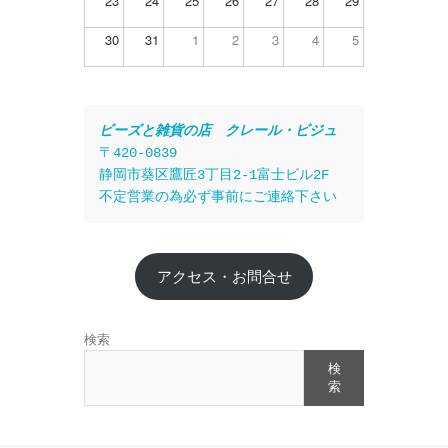
23
24
25
26
27
28
29
30
31
1
2
3
4
5
ビーズと雑貨の店　クレール・ビジュ
〒420-0839
静岡市葵区鷹匠3丁目2-1富士ビル2F
不定営業の為必ず事前にご連絡下さい
アクセス・お問合せ
検索
検
索