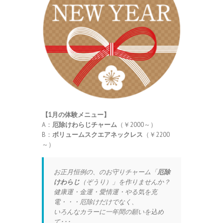
【1
月の体験メニュー】
A：
厄除けわらじチャーム
（￥2000～）
B：
ボリュームスクエアネックレス
（￥2200
～）
お正月恒例の、のお守りチャーム「
厄除
けわらじ
（ぞうり）」を作りませんか？
健康運・金運・愛情運・やる気を充
電・・・厄除けだけでなく、
いろんなカラーに一年間の願いを込め
て･･･。