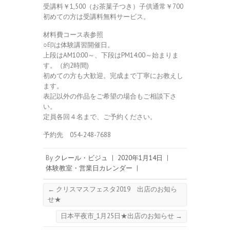
受講料￥1,500（お茶菓子つき）子供通常￥700
初めての方は受講料無料サービス。
材料費コース表参照
○印は体験講習開催日。
上段はAM10:00～、下段はPM14:00～始まりま
す。（約2時間)
初めての方も大歓迎。完成まで丁寧にお教えし
ます。
表記以外の作品をご希望の場合もご相談下さ
い。
定員各回４名まで、ご予約ください。
予約先 054-248-7688
By
クレール・ビジュ
|
2020年1月14日
|
体験教室・営業日カレンダー
|
←
クリスマスフェスタ2019 出店のお知ら
せ★
日本平夜市_1月25日★出店のお知らせ
→