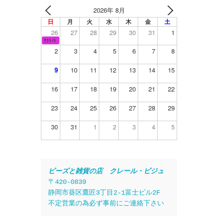
2026年 8月
日
月
火
水
木
金
土
26
27
28
29
30
31
1
ｻｸﾗﾉｷ
2
3
4
5
6
7
8
9
10
11
12
13
14
15
16
17
18
19
20
21
22
23
24
25
26
27
28
29
30
31
1
2
3
4
5
ビーズと雑貨の店　クレール・ビジュ
〒420-0839
静岡市葵区鷹匠3丁目2-1富士ビル2F
不定営業の為必ず事前にご連絡下さい