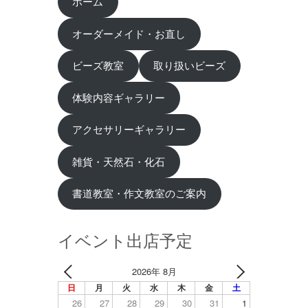
ホーム
オーダーメイド・お直し
ビーズ教室
取り扱いビーズ
体験内容ギャラリー
アクセサリーギャラリー
雑貨・天然石・化石
書道教室・作文教室のご案内
イベント出店予定
2026年 8月
日
月
火
水
木
金
土
26
27
28
29
30
31
1