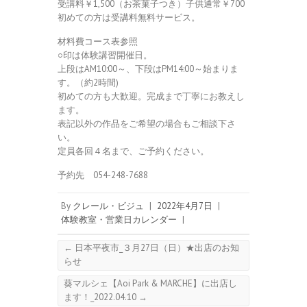
受講料￥1,500（お茶菓子つき）子供通常￥700
初めての方は受講料無料サービス。
材料費コース表参照
○印は体験講習開催日。
上段はAM10:00～、下段はPM14:00～始まりま
す。（約2時間)
初めての方も大歓迎。完成まで丁寧にお教えし
ます。
表記以外の作品をご希望の場合もご相談下さ
い。
定員各回４名まで、ご予約ください。
予約先 054-248-7688
By
クレール・ビジュ
|
2022年4月7日
|
体験教室・営業日カレンダー
|
←
日本平夜市_３月27日（日）★出店のお知
らせ
葵マルシェ【Aoi Park & MARCHE】に出店し
ます！_2022.04.10
→