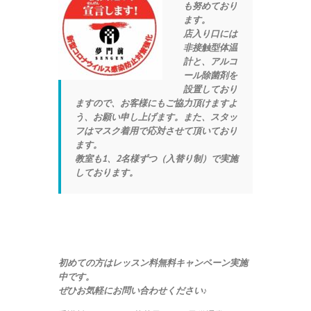
も努めており
ます。
店入り口には
非接触型体温
計と、アルコ
ール除菌剤を
設置しており
ますので、お客様にもご協力頂けますよ
う、お願い申し上げます。また、スタッ
フはマスク着用で応対させて頂いており
ます。
教室も1、2名様ずつ（入替り制）で実施
しております。
初めての方はレッスン料無料キャンペーン実施
中です。
ぜひお気軽にお問い合わせください♪