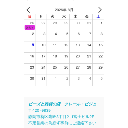
2026年 8月
日
月
火
水
木
金
土
26
27
28
29
30
31
1
ｻｸﾗﾉｷ
2
3
4
5
6
7
8
9
10
11
12
13
14
15
16
17
18
19
20
21
22
23
24
25
26
27
28
29
30
31
1
2
3
4
5
ビーズと雑貨の店　クレール・ビジュ
〒420-0839
静岡市葵区鷹匠3丁目2-1富士ビル2F
不定営業の為必ず事前にご連絡下さい