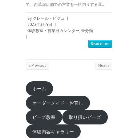
て、西草深店舗での営業を一区切りする運…
By
クレール・ビジュ
|
2023年3月9日
|
体験教室・営業日カレンダー
,
未分類
|
Read more
« Previous
Next »
ホーム
オーダーメイド・お直し
ビーズ教室
取り扱いビーズ
体験内容ギャラリー