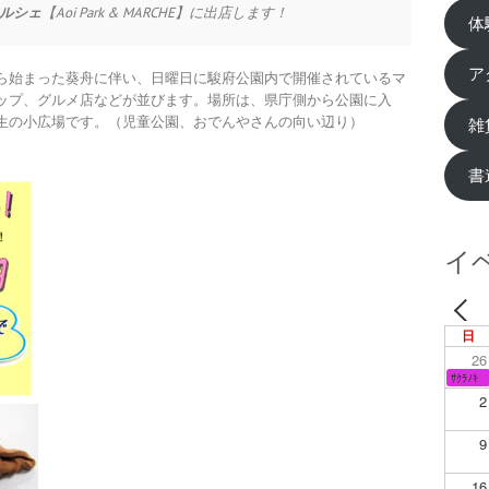
ルシェ
【Aoi Park & MARCHE】に出店します！
体
ア
２１年から始まった葵舟に伴い、日曜日に駿府公園内で開催されているマ
ップ、グルメ店などが並びます。場所は、県庁側から公園に入
生の小広場です。（児童公園、おでんやさんの向い辺り）
雑
書
イ
日
26
ｻｸﾗﾉｷ
2
9
16