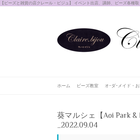
【ビーズと雑貨の店クレール・ビジュ】 イベント出店、講師、ビーズ各種
ホーム
ビーズ教室
オｰダｰメイド・
葵マルシェ【Aoi Park
_2022.09.04