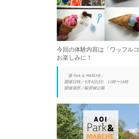
今回の体験内容は「ワッフル
お楽しみに！
「葵 Park & MARCHE」
開催日時／9月4日(日) 11時〜16時
開催場所／駿府城公園