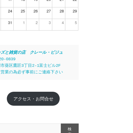
24
25
26
27
28
29
31
1
2
3
4
5
ーズと雑貨の店　クレール・ビジュ
20-0839
市葵区鷹匠3丁目2-1富士ビル2F
定営業の為必ず事前にご連絡下さい
アクセス・お問合せ
検