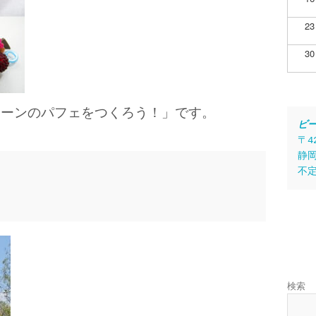
23
30
コーンのパフェをつくろう！」です。
ビ
〒4
静岡
不
検索