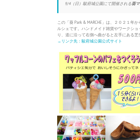
9/4（日）駿府城公園にて開催される
葵マ
この「葵 Park & MARCHE」は、２０
ルシェです。ハンドメイド雑貨やワークショ
り、道に沿って右側へ曲がると左手にある芝
→リンク先：駿府城公園公式サイト