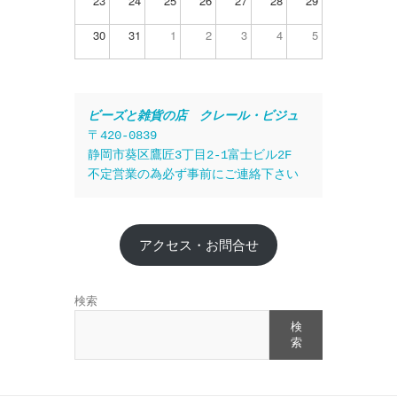
23
24
25
26
27
28
29
30
31
1
2
3
4
5
ビーズと雑貨の店　クレール・ビジュ
〒420-0839
静岡市葵区鷹匠3丁目2-1富士ビル2F
不定営業の為必ず事前にご連絡下さい
アクセス・お問合せ
検索
検
索