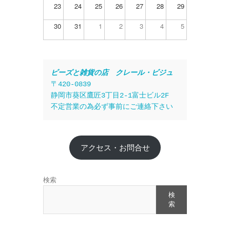
23
24
25
26
27
28
29
30
31
1
2
3
4
5
ビーズと雑貨の店　クレール・ビジュ
〒420-0839
静岡市葵区鷹匠3丁目2-1富士ビル2F
不定営業の為必ず事前にご連絡下さい
アクセス・お問合せ
検索
検
索