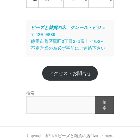
ビーズと雑貨の店　クレール・ビジュ
〒420-0839
静岡市葵区鷹匠3丁目2-1富士ビル2F
不定営業の為必ず事前にご連絡下さい
アクセス・お問合せ
検索
検
索
Copyright ©2026
ビーズと雑貨の店Claire・bijou