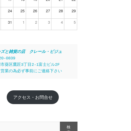
24
25
26
27
28
29
31
1
2
3
4
5
ーズと雑貨の店　クレール・ビジュ
20-0839
市葵区鷹匠3丁目2-1富士ビル2F
定営業の為必ず事前にご連絡下さい
アクセス・お問合せ
検