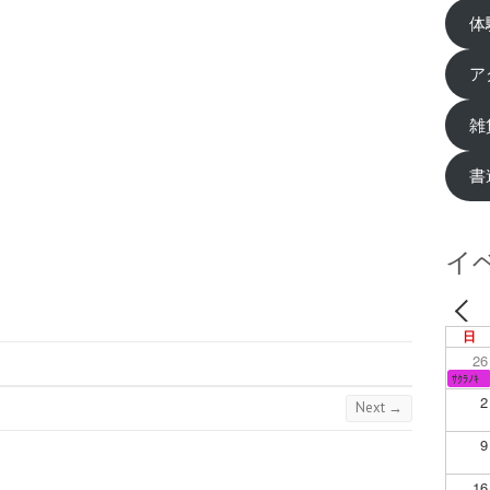
体
ア
雑
書
イ
日
26
ｻｸﾗﾉｷ
2
Next →
9
16