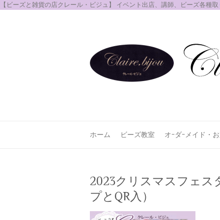
【ビーズと雑貨の店クレール・ビジュ】 イベント出店、講師、ビーズ各種
ホーム
ビーズ教室
オｰダｰメイド・
2023クリスマスフェス
プとQR入）