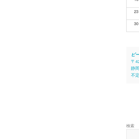
23
30
ビ
〒4
静岡
不
検索