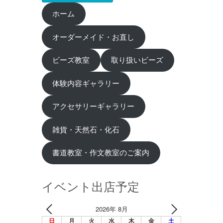
ホーム
オーダーメイド・お直し
ビーズ教室
取り扱いビーズ
体験内容ギャラリー
アクセサリーギャラリー
雑貨・天然石・化石
書道教室・作文教室のご案内
イベント出店予定
2026年 8月
日
月
火
水
木
金
土