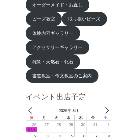
オーダーメイド・お直し
ビーズ教室
取り扱いビーズ
体験内容ギャラリー
アクセサリーギャラリー
雑貨・天然石・化石
書道教室・作文教室のご案内
イベント出店予定
2026年 8月
日
月
火
水
木
金
土
26
27
28
29
30
31
1
ｻｸﾗﾉｷ
2
3
4
5
6
7
8