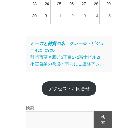
23
24
25
26
27
28
29
30
31
1
2
3
4
5
ビーズと雑貨の店　クレール・ビジュ
〒420-0839
静岡市葵区鷹匠3丁目2-1富士ビル2F
不定営業の為必ず事前にご連絡下さい
アクセス・お問合せ
検索
検
索