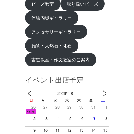
ビーズ教室
取り扱いビーズ
体験内容ギャラリー
アクセサリーギャラリー
雑貨・天然石・化石
書道教室・作文教室のご案内
イベント出店予定
2026年 8月
日
月
火
水
木
金
土
26
27
28
29
30
31
1
ｻｸﾗﾉｷ
2
3
4
5
6
7
8
9
10
11
12
13
14
15