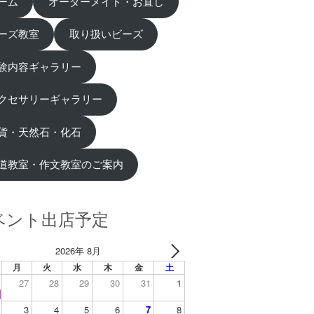
ーム
オーダーメイド・お直し
ーズ教室
取り扱いビーズ
験内容ギャラリー
クセサリーギャラリー
貨・天然石・化石
道教室・作文教室のご案内
ベント出店予定
2026年 8月
月
火
水
木
金
土
27
28
29
30
31
1
3
4
5
6
7
8