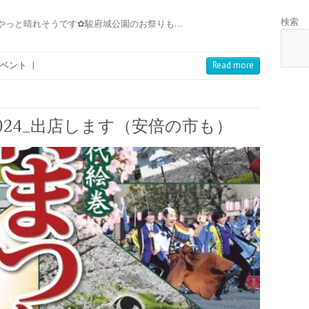
検索
やっと晴れそうです✿駿府城公園のお祭りも…
ベント
|
Read more
024_出店します（安倍の市も）