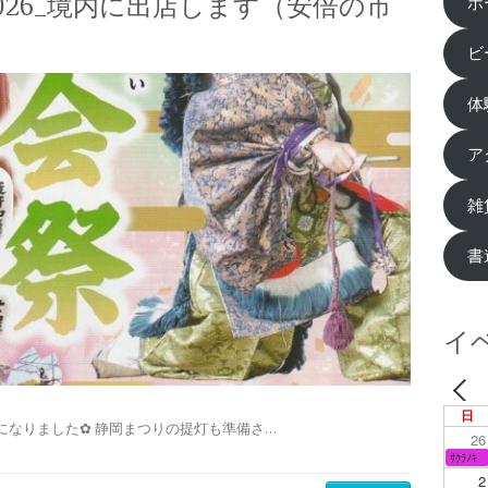
026_境内に出店します（安倍の市
ホ
ビ
体
ア
雑
書
イ
日
になりました✿ 静岡まつりの提灯も準備さ…
26
ｻｸﾗﾉｷ
2