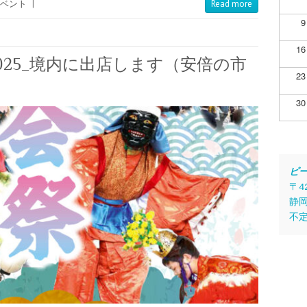
ベント
|
Read more
9
16
025_境内に出店します（安倍の市
23
30
ビ
〒4
静岡
不