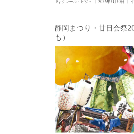
By
クレール・ビジュ
|
2026年3月30日
|
イ
静岡まつり・廿日会祭2
も）