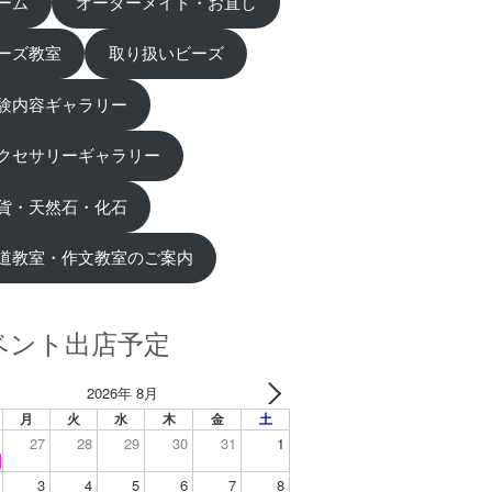
ーム
オーダーメイド・お直し
ーズ教室
取り扱いビーズ
験内容ギャラリー
クセサリーギャラリー
貨・天然石・化石
道教室・作文教室のご案内
ベント出店予定
2026年 8月
月
火
水
木
金
土
27
28
29
30
31
1
3
4
5
6
7
8