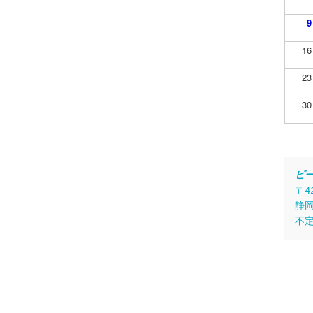
9
16
23
30
ビ
〒4
静岡
不