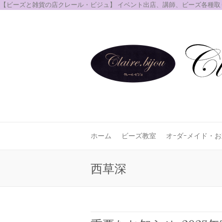
【ビーズと雑貨の店クレール・ビジュ】 イベント出店、講師、ビーズ各種
ホーム
ビーズ教室
オｰダｰメイド・
西草深