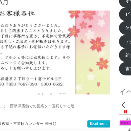
3月
ホ
ビ
体
ア
雑
書
イ
して、西草深店舗での営業を一区切りする運…
日
26
ｻｸﾗﾉｷ
験教室・営業日カレンダー
,
未分類
|
Read more
2