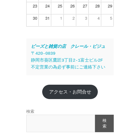
23
24
25
26
27
28
29
30
31
1
2
3
4
5
ビーズと雑貨の店　クレール・ビジュ
〒420-0839
静岡市葵区鷹匠3丁目2-1富士ビル2F
不定営業の為必ず事前にご連絡下さい
アクセス・お問合せ
検索
検
索