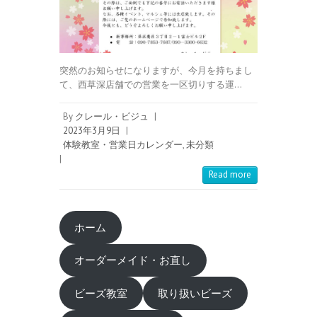
突然のお知らせになりますが、今月を持ちまし
て、西草深店舗での営業を一区切りする運…
By
クレール・ビジュ
|
2023年3月9日
|
体験教室・営業日カレンダー
,
未分類
|
Read more
ホーム
オーダーメイド・お直し
ビーズ教室
取り扱いビーズ