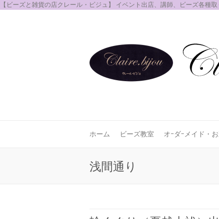
【ビーズと雑貨の店クレール・ビジュ】 イベント出店、講師、ビーズ各種
ホーム
ビーズ教室
オｰダｰメイド・
浅間通り