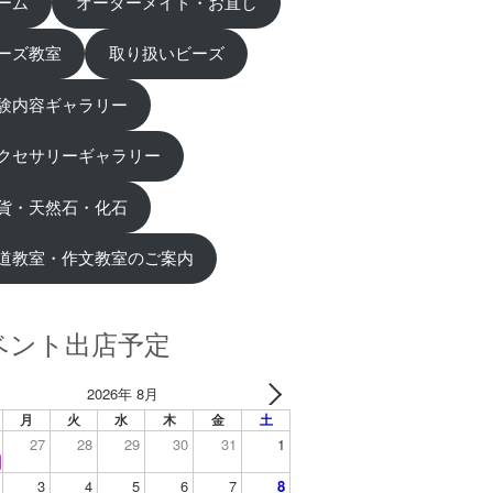
ーム
オーダーメイド・お直し
ーズ教室
取り扱いビーズ
験内容ギャラリー
クセサリーギャラリー
貨・天然石・化石
道教室・作文教室のご案内
ベント出店予定
2026年 8月
月
火
水
木
金
土
27
28
29
30
31
1
3
4
5
6
7
8