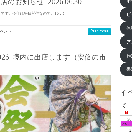
お知らせ_2026.06.30
ホ
）です。今年は平日開催なので、16：3…
ビ
体
ベント
|
Read more
ア
雑
026_境内に出店します（安倍の市
書
イ
日
26
ｻｸﾗﾉｷ
2