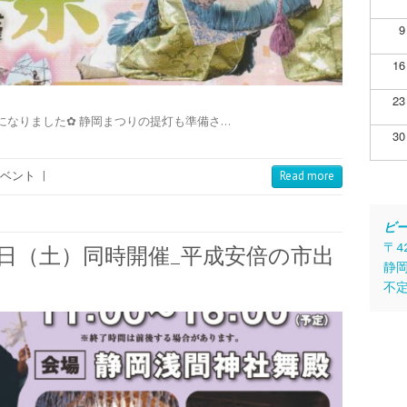
9
16
23
になりました✿ 静岡まつりの提灯も準備さ…
30
ベント
|
Read more
ビ
〒4
28日（土）同時開催_平成安倍の市出
静岡
不