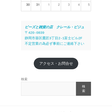
30
31
1
2
3
4
5
ビーズと雑貨の店　クレール・ビジュ
〒420-0839
静岡市葵区鷹匠3丁目2-1富士ビル2F
不定営業の為必ず事前にご連絡下さい
アクセス・お問合せ
検索
検
索