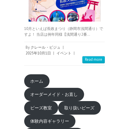
10月といえば長政まつり（静岡市浅間通り）で
すよ！ 当店は例年同様【浅間通り2番…
By
クレール・ビジュ
|
2025年10月1日
|
イベント
|
Read more
ホーム
オーダーメイド・お直し
ビーズ教室
取り扱いビーズ
体験内容ギャラリー