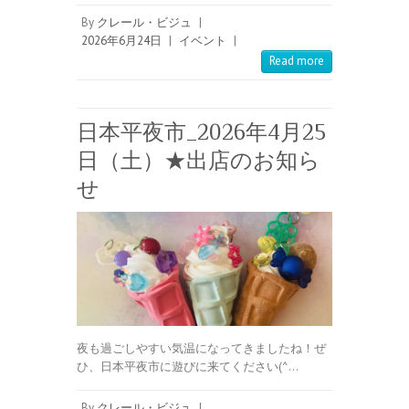
By
クレール・ビジュ
|
2026年6月24日
|
イベント
|
Read more
日本平夜市_2026年4月25
日（土）★出店のお知ら
せ
夜も過ごしやすい気温になってきましたね！ぜ
ひ、日本平夜市に遊びに来てください(^…
By
クレール・ビジュ
|